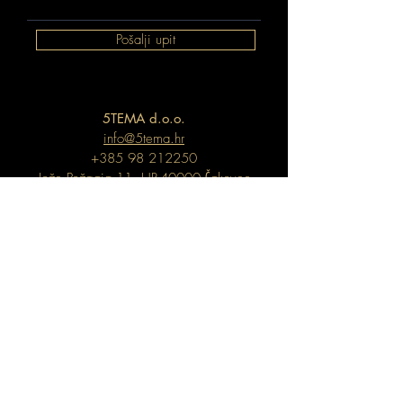
Pošalji upit
5TEMA d.o.o.
info@5tema.hr
+385 98 212250
Jože Požgaja 11, HR-40000 Čakovec
5TEMA
Kreiranje jedinstvenih poslovnih i privatnih
prostora.