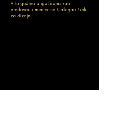
Više godina
angažirana kao
predavač i mentor
na Callegari školi
za dizajn.