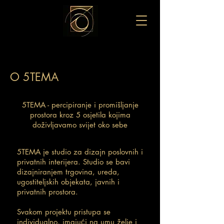
O 5TEMA
5TEMA - percipiranje i promišljanje
prostora kroz 5 osjetila kojima
doživljavamo svijet oko sebe
5TEMA je studio za dizajn poslovnih i
privatnih interijera. Studio se bavi
dizajniranjem trgovina, ureda,
ugostiteljskih objekata, javnih i
privatnih prostora.
Svakom projektu pristupa se
individualno, imajući na umu želje i