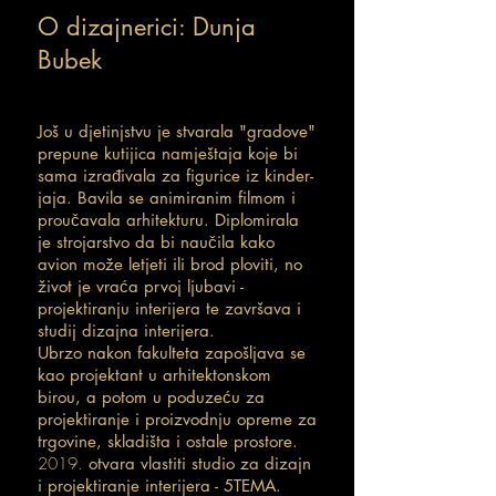
O dizajnerici: Dunja
Bubek
Još u djetinjstvu je stvarala "gradove"
prepune kutijica namještaja koje bi
sama izrađivala za figurice iz kinder-
jaja. Bavila se animiranim filmom i
proučavala arhitekturu. Diplomirala
je strojarstvo da bi naučila kako
avion može letjeti ili brod ploviti, no
život je vraća prvoj ljubavi -
projektiranju interijera te z
avršava i
studij dizajna in
terijera.
Ubrzo nakon fakulteta zapošljava se
kao projektant u arhitektonskom
birou, a potom u poduzeću za
projektiranje i proizvodnju opreme za
trgovine, skladišta i ostale prostore.
2
019.
otvara vlastiti studio za dizajn
i projektiranje interijera - 5TEMA.