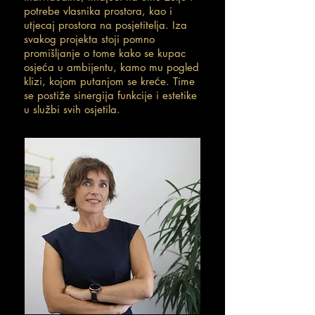
potrebe vlasnika prostora, kao i
utjecaj prostora na posjetitelja. Iza
svakog projekta stoji pomno
promišljanje o tome kako se kupac
osjeća u ambijentu, kamo mu pogled
klizi, kojom putanjom se kreće. Time
se postiže sinergija funkcije i estetike
u službi svih osjetila.