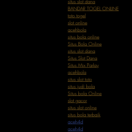
situs slot dana
BANDAR TOGEL ONLINE
toto togel
slot online
acehbola
situs bola online
Situs Bola Online
situs slot dana
Situs Slot Dana
Situs Mix Parlay
acehbola
situs slot toto
situs judi bola
Situs bola Online
slot gacor
situs slot online
situs bola terbaik
aceh4d
aceh4d