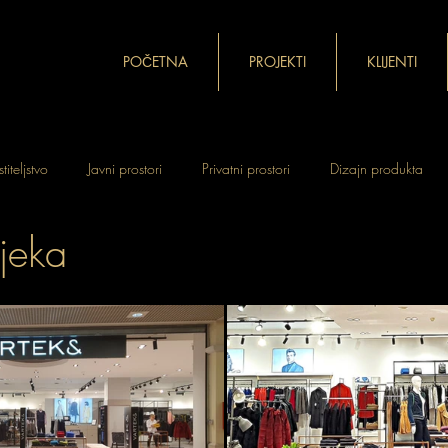
POČETNA
PROJEKTI
KLIJENTI
titeljstvo
Javni prostori
Privatni prostori
Dizajn produkta
ijeka